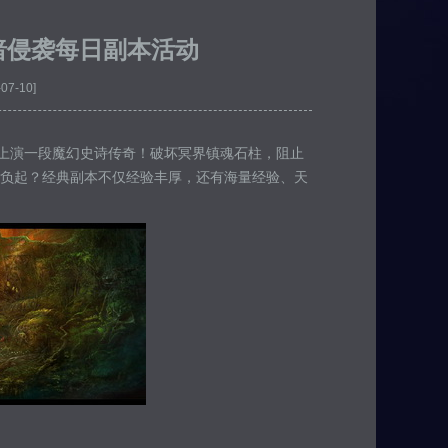
暗侵袭每日副本活动
-07-10]
起上演一段魔幻史诗传奇！破坏冥界镇魂石柱，阻止
负起？经典副本不仅经验丰厚，还有海量经验、天