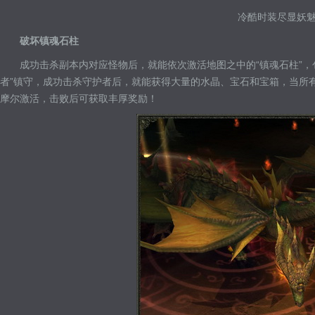
冷酷时装尽显妖
破坏镇魂石柱
成功击杀副本内对应怪物后，就能依次激活地图之中的“镇魂石柱”，
者”镇守，成功击杀守护者后，就能获得大量的水晶、宝石和宝箱，当所有
摩尔激活，击败后可获取丰厚奖励！