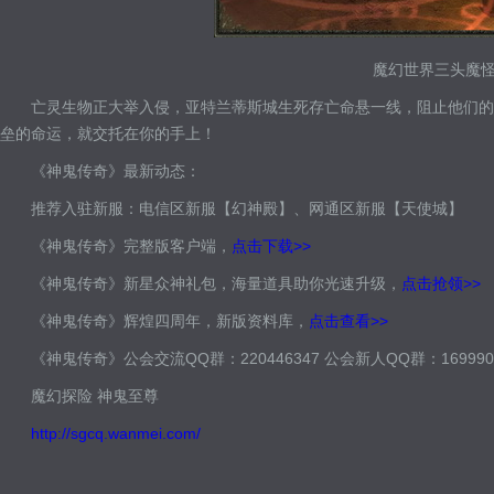
魔幻世界三头魔
亡灵生物正大举入侵，亚特兰蒂斯城生死存亡命悬一线，阻止他们的
垒的命运，就交托在你的手上！
《神鬼传奇》最新动态：
推荐入驻新服：电信区新服【幻神殿】、网通区新服【天使城】
《神鬼传奇》完整版客户端，
点击下载>>
《神鬼传奇》新星众神礼包，海量道具助你光速升级，
点击抢领>>
《神鬼传奇》辉煌四周年，新版资料库，
点击查看>>
《神鬼传奇》公会交流QQ群：220446347 公会新人QQ群：169990
魔幻探险 神鬼至尊
http://sgcq.wanmei.com/