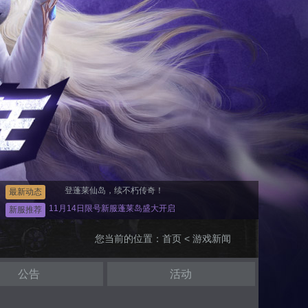
登蓬莱仙岛，续不朽传奇！
最新动态
11月14日限号新服蓬莱岛盛大开启
新服推荐
您当前的位置：
首页
< 游戏新闻
公告
活动