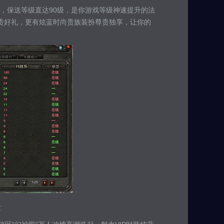
，保送等级直达90级，是你游戏等级神速提升的法
珍贵好礼，更有炫蓝时尚贵族装扮尊贵独享，让你的
世