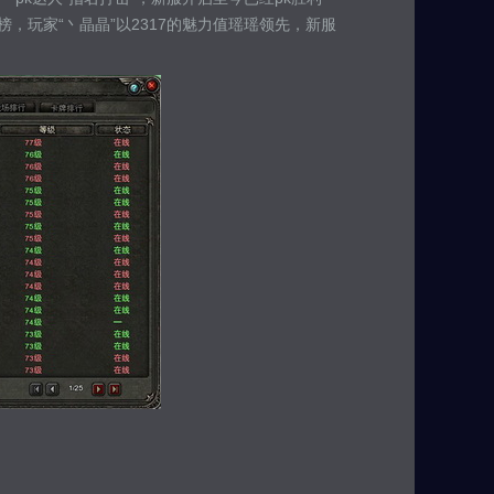
，玩家“丶晶晶”以2317的魅力值瑶瑶领先，新服