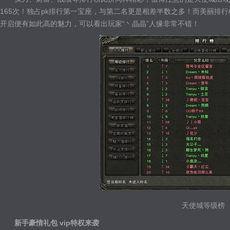
165次！独占pk排行第一宝座，与第二名更是相差半数之多！而美丽排行榜
开启便有如此高的魅力，可以看出玩家“丶晶晶”人缘非常不错！
天使城等级榜
新手豪情礼包 vip特权来袭