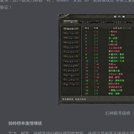
鳌头，以77级实力称霸一时，“dream丶未知”“so丶鼠骑猫戏虎”等
验证！
幻神殿等级榜
独特榜单激情继续
实力、财富、战绩等排行榜比拼同样精彩，值得注意的是天使城出现一