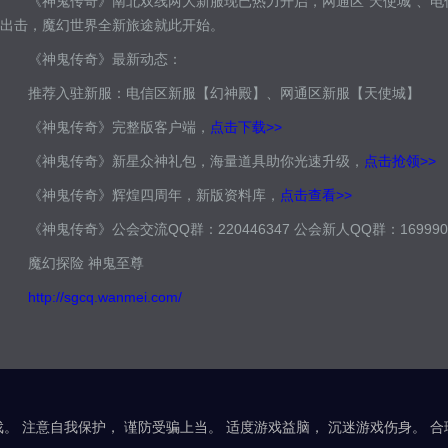
《神鬼传奇》南北双线两大新服现已热力开启，网通区“天使城”、电信
出击，魔幻世界全新旅途就此开始。
《神鬼传奇》最新动态：
推荐入驻新服：电信区新服【幻神殿】、网通区新服【天使城】
《神鬼传奇》完整版客户端，
点击下载>>
《神鬼传奇》新星众神礼包，海量道具助你光速升级，
点击抢领>>
《神鬼传奇》辉煌四周年，新版资料库，
点击查看>>
《神鬼传奇》公会交流QQ群：220446347 公会新人QQ群：169990
魔幻探险 神鬼至尊
http://sgcq.wanmei.com/
。 注意自我保护， 谨防受骗上当。 适度游戏益脑， 沉迷游戏伤身。 