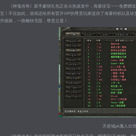
《神鬼传奇》新手豪情礼包正在火热派发中，海量珍宝一一免费赠送
宝！不仅如此，游戏还给所有晋升VIP的尊贵玩家提供了海量特权以及
升级路，一路畅快无阻，尊贵立显！
天使城pk魔人出