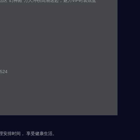
区“幻神殿”万人冲榜高潮迭起，魅力VIP时装炫蓝
524
合理安排时间， 享受健康生活。