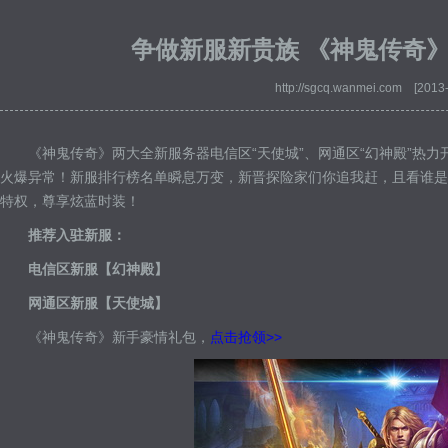
争做新服新贵族 《神鬼传奇》
http://sgcq.wanmei.com [2013
《神鬼传奇》两大全新服务器电信区“天使城”、网通区“幻神殿”热
火爆异常！新服排行榜名单瞬息万变，新晋探险家们你追我赶，且看谁是
特权，尊享炫蓝时装！
推荐入驻新服：
电信区新服【幻神殿】
网通区新服【天使城】
《神鬼传奇》新手豪情礼包，
点击抢领>>