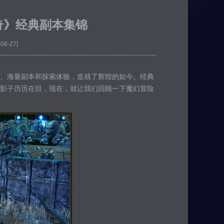
奇》经典副本集锦
-06-27]
、海量副本和探索体验，造就了辉煌的如今。经典
影子历历在目，现在，就让我们回顾一下魔幻冒险