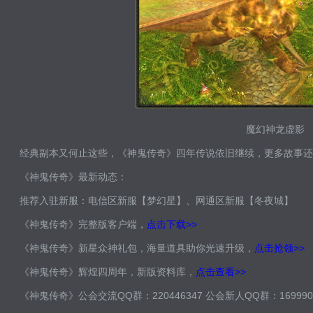
魔幻神龙虚影
经典副本又何止这些，《神鬼传奇》四年传说依旧继续，更多故事还
《神鬼传奇》最新动态：
推荐入驻新服：电信区新服【梦幻星】、网通区新服【冬夜城】
《神鬼传奇》完整版客户端，
点击下载>>
《神鬼传奇》新星众神礼包，海量道具助你光速升级，
点击抢领>>
《神鬼传奇》辉煌四周年，新版资料库，
点击查看>>
《神鬼传奇》公会交流QQ群：220446347 公会新人QQ群：169990